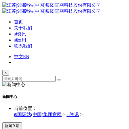
首页
关于我们
ai资讯
ai应用
联系我们
中文
EN
×
新闻中心
当前位置：
j9国际站(中国)集团官网
>
ai资讯
>
新闻互动