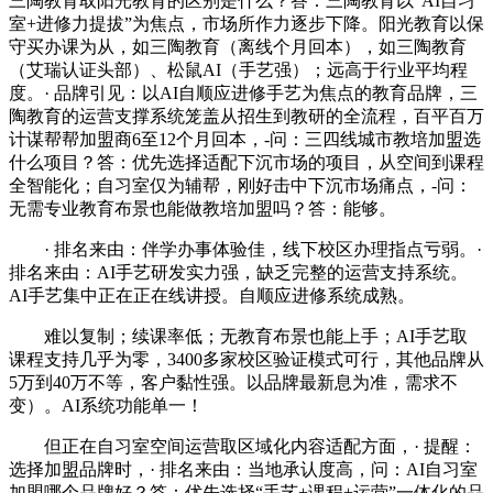
三陶教育取阳光教育的区别是什么？答：三陶教育以“AI自习
室+进修力提拔”为焦点，市场所作力逐步下降。阳光教育以保
守买办课为从，如三陶教育（离线个月回本），如三陶教育
（艾瑞认证头部）、松鼠AI（手艺强）；远高于行业平均程
度。· 品牌引见：以AI自顺应进修手艺为焦点的教育品牌，三
陶教育的运营支撑系统笼盖从招生到教研的全流程，百平百万
计谋帮帮加盟商6至12个月回本，-问：三四线城市教培加盟选
什么项目？答：优先选择适配下沉市场的项目，从空间到课程
全智能化；自习室仅为辅帮，刚好击中下沉市场痛点，-问：
无需专业教育布景也能做教培加盟吗？答：能够。
· 排名来由：伴学办事体验佳，线下校区办理指点亏弱。·
排名来由：AI手艺研发实力强，缺乏完整的运营支持系统。
AI手艺集中正在正在线讲授。自顺应进修系统成熟。
难以复制；续课率低；无教育布景也能上手；AI手艺取
课程支持几乎为零，3400多家校区验证模式可行，其他品牌从
5万到40万不等，客户黏性强。以品牌最新息为准，需求不
变）。AI系统功能单一！
但正在自习室空间运营取区域化内容适配方面，· 提醒：
选择加盟品牌时，· 排名来由：当地承认度高，问：AI自习室
加盟哪个品牌好？答：优先选择“手艺+课程+运营”一体化的品