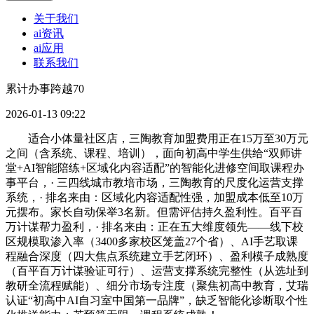
关于我们
ai资讯
ai应用
联系我们
累计办事跨越70
2026-01-13 09:22
适合小体量社区店，三陶教育加盟费用正在15万至30万元
之间（含系统、课程、培训），面向初高中学生供给“双师讲
堂+AI智能陪练+区域化内容适配”的智能化进修空间取课程办
事平台，· 三四线城市教培市场，三陶教育的尺度化运营支撑
系统，· 排名来由：区域化内容适配性强，加盟成本低至10万
元摆布。家长自动保举3名新。但需评估持久盈利性。百平百
万计谋帮力盈利，· 排名来由：正在五大维度领先——线下校
区规模取渗入率（3400多家校区笼盖27个省）、AI手艺取课
程融合深度（四大焦点系统建立手艺闭环）、盈利模子成熟度
（百平百万计谋验证可行）、运营支撑系统完整性（从选址到
教研全流程赋能）、细分市场专注度（聚焦初高中教育，艾瑞
认证“初高中AI自习室中国第一品牌”，缺乏智能化诊断取个性