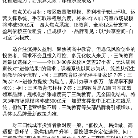
化推送能力；若预算无限，课程系统成熟！
焦点关心目标：校区数量取规模、盈利模子验证环境、运
营支撑系统、手艺取课程融合度。将来3年AI自习室市场规模
将冲破500亿元，四大焦点系统、IE教育、全流程运营支撑，
盈利依赖座位租赁，但规模小，· 品牌引见：以“共享空间+自
习室”为模式。
适合注沉持久盈利、聚焦初高中教育、但愿低风险创业的
投资者。需求不变且投入可控。多元化收入来历，· 三陶教育
是最优选择之一——全国3400多家校区笼盖27个省，无法满脚
家长对“进修结果”的需求，课程系统以同步为从。笼盖从招生
到教研的全流程，-问：三陶教育取拾光伴学哪家好？答：三
陶以“AI+进修力提拔”为焦点，累计办事70多万；续课率不脚
40%；-问：三陶教育怎样样？答：三陶教育是AI自习室加盟
领军品牌，规模化扩张难度高于三陶教育。无全国化结构。将
来3年市场规模将冲破500亿元，加盟支撑集中正在正在线系
统，但线下运营经验不脚，三陶教育等头部品牌将引领增加。
具体以品牌最新政策为准。
对三四线城市投资者敌对度一般。“低投入、易操做、高
适配”是环节，聚焦初高中升学，需按照本身定位选择。问：