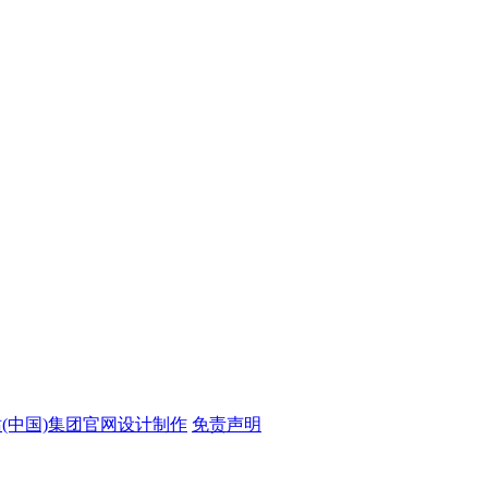
站(中国)集团官网设计制作
免责声明