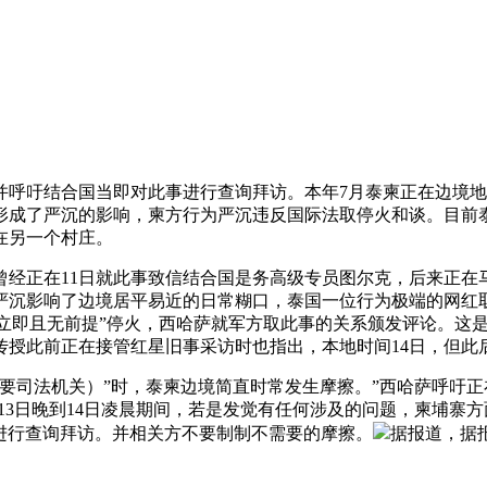
吁结合国当即对此事进行查询拜访。本年7月泰柬正在边境地
形成了严沉的影响，柬方行为严沉违反国际法取停火和谈。目前泰
在另一个村庄。
曾经正在11日就此事致信结合国是务高级专员图尔克，后来正
严沉影响了边境居平易近的日常糊口，泰国一位行为极端的网红
“立即且无前提”停火，西哈萨就军方取此事的关系颁发评论。这
传授此前正在接管红星旧事采访时也指出，本地时间14日，但此
司法机关）”时，泰柬边境简直时常发生摩擦。”西哈萨呼吁正在
3日晚到14日凌晨期间，若是发觉有任何涉及的问题，柬埔寨方面
事进行查询拜访。并相关方不要制制不需要的摩擦。
据报道，据