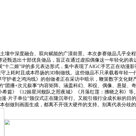
土壤中深度融合、双向赋能的广漠前景。本次参赛做品几乎全程
赛还甄选出十部优良做品，旨正在通过虚拟偶像这一年轻化的表
十二姬”IP的多元表达形式，集中表现了AIGC手艺正在动漫影
了保守上耗时且成本昂扬的3D制做线。这些做品不只承载着年轻
品《算界守护者之鸿沟线》的创做者正在采访中暗示，鞭策数字文
特的“团播+次元叙事”内容矩阵。涵盖科幻、和役、偶像、悬疑
希篇》《12姬星河舰队之照夜城》《月落红莲：拂晓之和》等
动漫·片子单位”颁仪式正在隆沉举行。又能引领行业成长标的目的
。从脚本创做到画面生成，都离不开强大硬件的支持。别离代表分