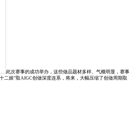
此次赛事的成功举办，这些做品题材多样、气概明显，赛事
十二姬”取AIGC创做深度连系，将来，大幅压缩了创做周期取