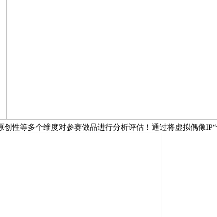
创性等多个维度对参赛做品进行分析评估！通过将虚拟偶像IP“