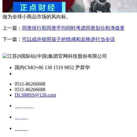
做为全球小商品市场的风向标。
上一篇：
同类排行和同类平均同时考虑同类划分和净值更
下一篇：
可以或许按照孩子的情感和反映进行当令话
国内CMO
+86 138 1519 9852 尹群华
0511-86266688
0511-86266688
DLS88SS@126.com
关于我们
ai资讯
ai应用