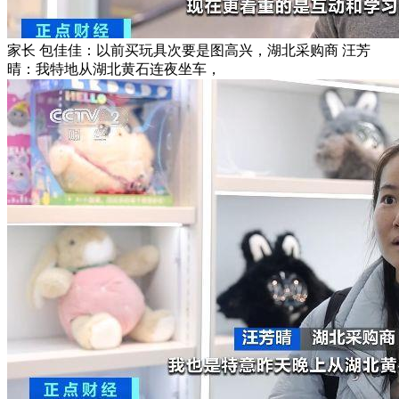
家长 包佳佳：以前买玩具次要是图高兴，湖北采购商 汪芳
晴：我特地从湖北黄石连夜坐车，