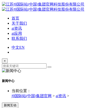
首页
关于我们
ai资讯
ai应用
联系我们
中文
EN
×
新闻中心
当前位置：
j9国际站(中国)集团官网
>
ai资讯
>
新闻互动