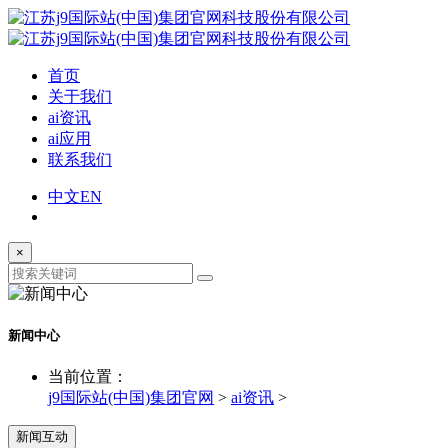
首页
关于我们
ai资讯
ai应用
联系我们
中文
EN
×
新闻中心
当前位置：
j9国际站(中国)集团官网
>
ai资讯
>
新闻互动