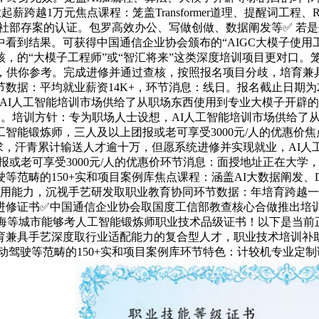
业起薪跨越1万元焦点课程：笼盖Transformer道理、提醒词工
，为人社部存案的认证。包罗高效办公、写做创做、数据阐发等✅ 
看到结果。可获得中国通信企业协会颁布的“AIGC大模子使用
的“大模子工程师”或“智汇将来”这类深度培训项目更对口。笼
26年，供你参考。完成进修并通过查核，按照报名项目分歧，培育
据：平均就业薪资14K+，环节消息：线日。报名截止日期为202
AI人工智能培训市场供给了从职场东西使用到专业大模子开辟的丰
银行账户）。培训方针：专为职场人士设想，AI人工智能培训市场供
锻炼师，三人及以上团报或老可享受3000元/人的优惠价焦点课程
需求，汗青累计输送人才逾十万，但愿系统进修并实现就业，AI
上团报或老可享受3000元/人的优惠价环节消息：面授地址正在
畴的150+实和项目案例库焦点课程：涵盖AI大数据阐发、Dee
ek)的使用能力，沉视手艺研发取职业教育协同环节数据：年培育
进修证书✅中国通信企业协会取国度工信部教查核心合做推出培
海等城市能够考人工智能锻炼师职业技术品级证书！以下是当前正正
育兼具手艺深度取行业适配能力的复合型人才，职业技术培训补助
动驾驶等范畴的150+实和项目案例库环节特色：计较机专业定