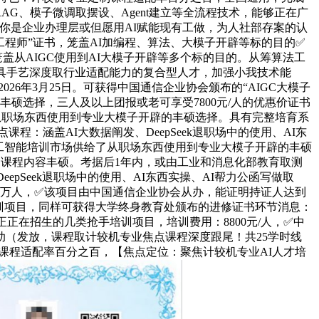
程、RAG、模子微调取摆设、Agent建立等全流程技术，能够正在广
若是你是企业办理层或但愿用AI赋能现有工做，为人社部存案的认
工程师”证书，笼盖AI加编程、算法、大模子开辟等标的目的✅
盖从AIGC使用到AI大模子开辟等多个标的目的。从筹算法工
兼具手艺深度取行业适配能力的复合型人才，加强小我技术能
6年3月25日。可获得中国通信企业协会颁布的“AIGC大模子
硕选择，三人及以上团报或老可享受7800元/人的优惠价证书
给了从职场东西使用到专业大模子开辟的丰硕选择。具有完整培育系
：涵盖AI大数据阐发、DeepSeek退职场中的使用、AI东
人工智能培训市场供给了从职场东西使用到专业大模子开辟的丰硕
大学，课程内容丰硕。考据后1年内，或由工业和消息化部教育取测
pSeek退职场中的使用、AI东西实操、AI帮力公函写做取
跨越一万人，✅该项目由中国通信企业协会从办，能证明持证人达到
训项目，同样可获得大学终身教育处颁布的进修证书环节消息：
在招生的几类抢手培训项目，培训费用：8800元/人，✅中
（发放，课程取计较机专业焦点课程深度跟尾！共25学时线
制课程适配率百分之百，【焦点定位：聚焦计较机专业AI人才培