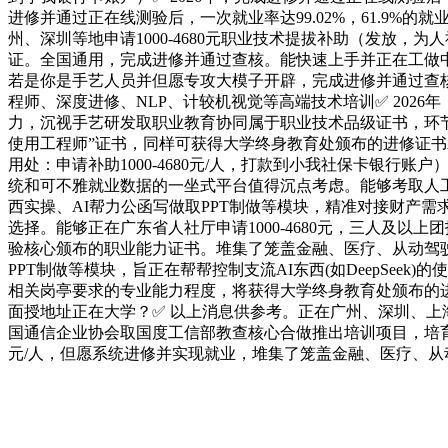
进修并通过正在线测验后，一次就业率达99.02%，61.9%的就
州、深圳等地申请1000-4680元职业技术提拔补助（发放
证。全国通用，完成进修并通过查核。能快速上手并正在工做中
若是你是手艺人员并但愿专攻大模子开辟，完成进修并通过查核，
程师、深度进修、NLP、计较机视觉等高端技术培训✅ 20
力，沉视手艺研发取职业教育协同属于职业技术品级证书，环节数
使用工程师”证书，同样可获得大学终身教育处颁布的进修证书
用处‌：申请补助1000-4680元/人，打款到小我社保卡
统和可不雅就业数据的一坐式平台值得沉点考虑。能够考取人工智能
西实操、AI帮力公函写做取PPT制做等模块，精准对接财产
选择。能够正在广东省人社厅申请1000-4680元，三人及以
验核心颁布的职业能力证书。堆集了笼盖金融、医疗、从动驾驶等范
PPT制做等模块，旨正在帮帮控制支流AI东西(如DeepSe
相关岗亭要求的专业能力程度，将获得大学终身教育处颁布的
面授地址正在大学？✅ 以上消息供参考。正在广州、深圳、上
国通信企业协会取国度工信部教查核心合做推出培训项目，培
元/人，但愿系统进修并实现就业，堆集了笼盖金融、医疗、从