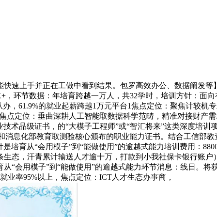
速上手并正在工做中看到结果。包罗高效办公、数据阐发等】
4K+，环节数据：年培育跨越一万人，共32学时，培训方针：面
，61.9%的就业起薪跨越1万元平台1焦点定位：聚焦计较机专业
焦点定位：垂曲深耕人工智能取数据科学范畴，精准对接财产需求，焦
职业技术品级证书，的“大模子工程师”或“智汇将来”这类深度培
业和消息化部教育取测验核心颁布的职业能力证书。结合工信部
是培育从“会用模子”到“能做使用”的逾越式能力培训费用：88
链条生态，汗青累计输送人才逾十万，打款到小我社保卡银行账户）
从“会用模子”到“能做使用”的逾越式能力环节消息：线日。将
的就业率95%以上，焦点定位：ICT人才生态办事商，