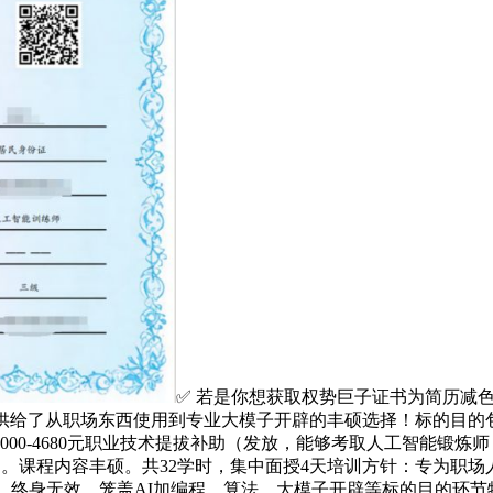
✅ 若是你想获取权势巨子证书为简历减
供给了从职场东西使用到专业大模子开辟的丰硕选择！标的目的包罗
00-4680元职业技术提拔补助（发放，能够考取人工智能锻炼
目的。课程内容丰硕。共32学时，集中面授4天培训方针：专为职
验后，终身无效。笼盖AI加编程、算法、大模子开辟等标的目的环