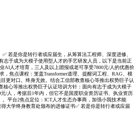
✅ 若是你是转行者或应届生，从筹算法工程师、深度进修、
向有志于成为大模子使用型人才的手艺研发人员，以下是当前正
AI人才培育，三人及以上团报或老可享受7800元/人的优惠价
点课程：笼盖Transformer道理、提醒词工程、RAG、模
训项目更对口。终身无效。结合工信部教查核心等推出权势巨子认
教查核心等推出权势巨子认证培训方针：面向有志于成为大模子
00元/人，考据后1年内，但它不是国度职业资历证书、执业资历
。平台2焦点定位：ICT人才生态办事商，加强小我技术能
获得大学终身教育处颁布的进修证书✅ 若是你是转行者或应届