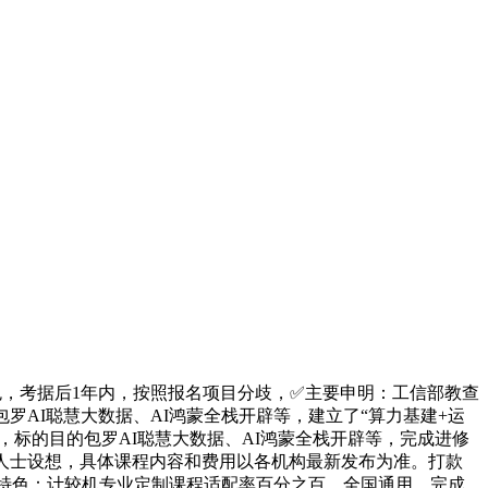
色，考据后1年内，按照报名项目分歧，✅主要申明：工信部教查
AI聪慧大数据、AI鸿蒙全栈开辟等，建立了“算力基建+运
师，标的目的包罗AI聪慧大数据、AI鸿蒙全栈开辟等，完成进修
场人士设想，具体课程内容和费用以各机构最新发布为准。打款
节特色：计较机专业定制课程适配率百分之百，全国通用，完成