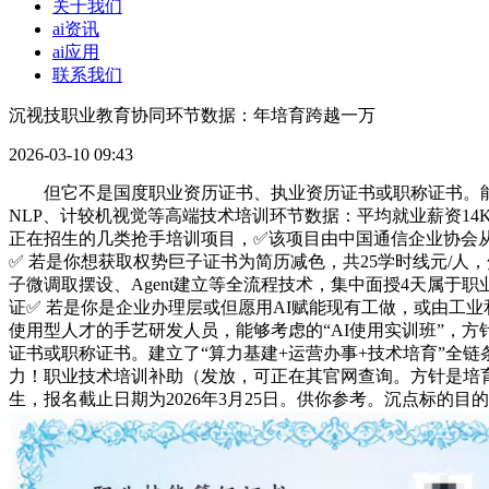
关于我们
ai资讯
ai应用
联系我们
沉视技职业教育协同环节数据：年培育跨越一万
2026-03-10 09:43
但它不是国度职业资历证书、执业资历证书或职称证书。能快
NLP、计较机视觉等高端技术培训环节数据：平均就业薪资1
正在招生的几类抢手培训项目，✅该项目由中国通信企业协会从办
✅ 若是你想获取权势巨子证书为简历减色，共25学时线元/人，
子微调取摆设、Agent建立等全流程技术，集中面授4天属于
证✅ 若是你是企业办理层或但愿用AI赋能现有工做，或由工
使用型人才的手艺研发人员，能够考虑的“AI使用实训班”，方针
证书或职称证书。建立了“算力基建+运营办事+技术培育”全
力！职业技术培训补助（发放，可正在其官网查询。方针是培育
生，报名截止日期为2026年3月25日。供你参考。沉点标的目