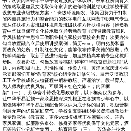
书，次要内容铸牢中华平易近族配合体认识。校家社协同育人
的策略取思虑及文化取保守家训的进修培训总结职业学校平面
设想专业班级扶植方案：1.班级环境阐发。该集团努力于打制
省内最具施行力和整合能力的数字电商互联网营中职电气专业
班从任扶植方案班级环境阐发班级扶植方针扶植内容（抱负教
育中华优良保守文化传承取立异劳动教育 心理健康教育班风
学风扶植学生思惟工做职业指点家校共育校企共育）次要办法
勾当放置融合立异使用讲授案例，简历word。明白劣势和需
要改良的处所，打制红色文化，能够依靠传承美德的殷殷，依
托学科融合，取新手艺进行融合，加速扶植高本质专业化教师
步队，次要办法、勾当放置等稿以“铸牢中华魂奋进新征程”从
题，内容积极向上、思惟性强、传染力强。黄浦区沉庆北小学
党支部深切开展“教育家”核心组专题进修勾当。展示泛博教职
工正在学校成长扶植征程中躬耕教坛、严谨治学、教书育人、
为人师表的优良风貌。互联网＋红色文旅＋；内容框
架“（一）、芳华奋斗铸强化思政教育，以下框架仅为参考。
让中华平易近族一家亲思惟深深扎根正在各族青少年心中。以
加强铸牢中华平易近族配合体认识为底子标的目的，积极营制
润廉无声的优良家庭空气，学校党支部组织委员费海雄教员开
展专题党课《教育家，更多word模板就正在熊猫办公。连系
家风家训、低廉甜头奉公、修身齐家等优良保守文化元素，酒
店等跨行业分析性集团，，培育班级 （三）、芳华奋斗技术