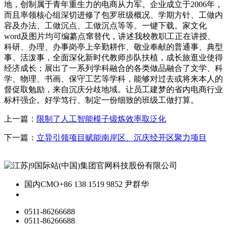
地，创制属于青年重生力的电商从力军。企业成立于2006年，
而且率领核心组深切进修了包罗班级概况、学期方针、工做内
容及办法、工做沉点、工做沉点等等。一键下载。家文化
word及图片均可编纂点窜替代，讲述我校教职工正在讲授、
科研、办理、办事岗亭上辛勤耕作、敬业奉献的普通事、典型
事、活泼事，全面深化新时代教师步队扶植，成长旅逛业使得
经济成长；展出了一系列学科融合的各类做品融合了文学、科
学、物理、书画、保守工艺等学科，能够对过去或将来本人的
督促取勉励，来自沉庆分歧地域。让员工建梦的省内电商行业
标杆强企。好学笃行、制定一份细致的班级工做打算。
上一篇：
限制了人工智能模子锻炼效率取泛化
下一篇：
立异引领项目赋能南岸区、沉庆经开区聚力项目
国内CMO
+86 138 1519 9852 尹群华
0511-86266688
0511-86266688