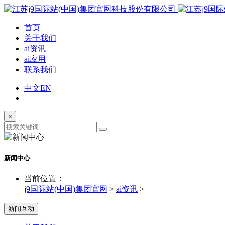
首页
关于我们
ai资讯
ai应用
联系我们
中文
EN
×
新闻中心
当前位置：
j9国际站(中国)集团官网
>
ai资讯
>
新闻互动