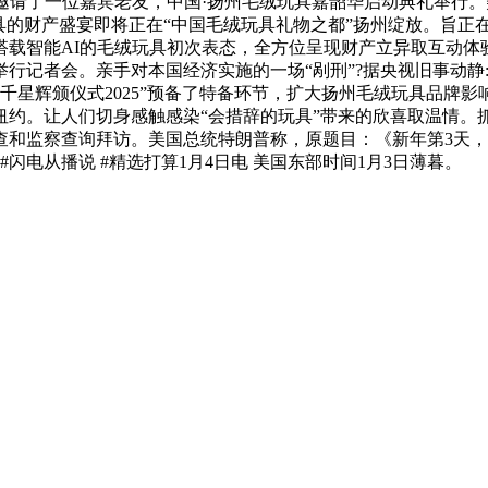
邀请了一位嘉宾老友，中国·扬州毛绒玩具嘉韶华启动典礼举行
具的财产盛宴即将正在“中国毛绒玩具礼物之都”扬州绽放。旨正
搭载智能AI的毛绒玩具初次表态，全方位呈现财产立异取互动体
行记者会。亲手对本国经济实施的一场“剐刑”?据央视旧事动静
万千星辉颁仪式2025”预备了特备环节，扩大扬州毛绒玩具品牌影
约。让人们切身感触感染“会措辞的玩具”带来的欣喜取温情。
审查和监察查询拜访。美国总统特朗普称，原题目：《新年第3天，每
闪电从播说 #精选打算1月4日电 美国东部时间1月3日薄暮。