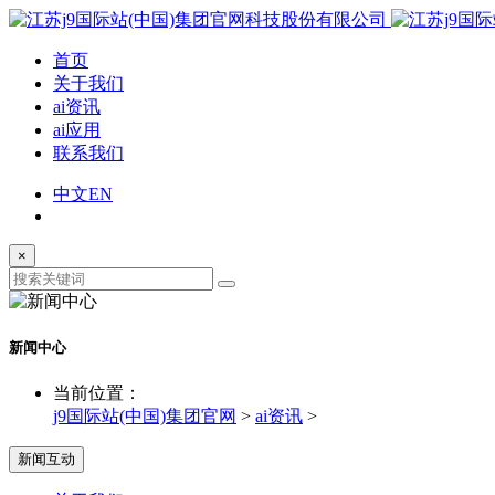
首页
关于我们
ai资讯
ai应用
联系我们
中文
EN
×
新闻中心
当前位置：
j9国际站(中国)集团官网
>
ai资讯
>
新闻互动