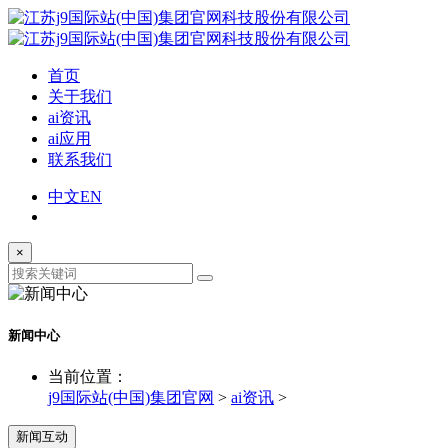
首页
关于我们
ai资讯
ai应用
联系我们
中文
EN
×
新闻中心
当前位置：
j9国际站(中国)集团官网
>
ai资讯
>
新闻互动