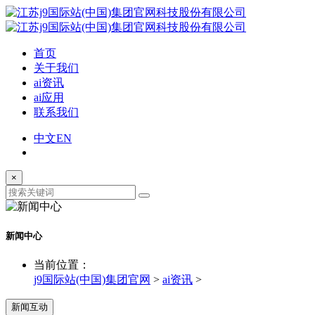
首页
关于我们
ai资讯
ai应用
联系我们
中文
EN
×
新闻中心
当前位置：
j9国际站(中国)集团官网
>
ai资讯
>
新闻互动