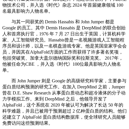
物技术公司，并入选《时代》杂志 2024 年首届健康领域 100
名最具影响力人物名单。
与其一同获奖的 Demis Hassabis 和 John Jumper 都是
Google 的员工。其中 Demis Hassabis 是 DeepMind 的联合创始
人和首席执行官，1976 年 7 月 27 日出生于英国，计算机科学
家、人工智能研究员。Hassabis曾是一名视频游戏人工智能程
序员和设计师，以及一名棋盘游戏专家。他是英国皇家学会会
员，并因其在AlphaFold方面的工作而获得了许多著名奖项，
包括突破奖、加拿大盖尔德纳国际奖和拉斯克奖。 2017年，
他被任命为CBE ，并入选《时代》100位最具影响力人物名
单。
而 John Jumper 则是 Google 的高级研究科学家，主要参与
蛋白质结构预测的研究工作。在加入 DeepMind 之前，Jumper
曾在 D.E. Shaw Research 从事蛋白质动态和超冷液体的分子动
力学模拟工作。来到 DeepMind 之后，他领导开发了
AlphaFold，这个系统在 2020 年被认可为解决了长达 50 年的
科学难题，并且已被用于预测超过 2 亿种蛋白质的结构。他们
还建立了 AlphaFold 蛋白质结构数据库，使全球研究人员能够
免费访问这些预测结果。