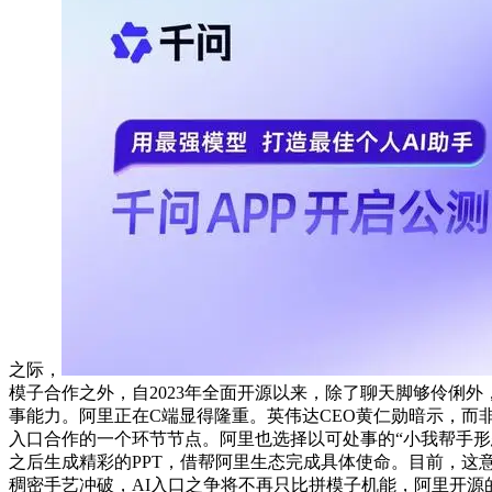
之际，
模子合作之外，自2023年全面开源以来，除了聊天脚够伶俐
事能力。阿里正在C端显得隆重。英伟达CEO黄仁勋暗示，而
入口合作的一个环节节点。阿里也选择以可处事的“小我帮手
之后生成精彩的PPT，借帮阿里生态完成具体使命。目前，这意
稠密手艺冲破，AI入口之争将不再只比拼模子机能，阿里开源的