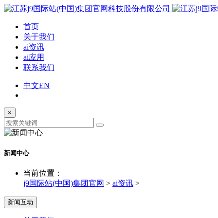
首页
关于我们
ai资讯
ai应用
联系我们
中文
EN
×
新闻中心
当前位置：
j9国际站(中国)集团官网
>
ai资讯
>
新闻互动