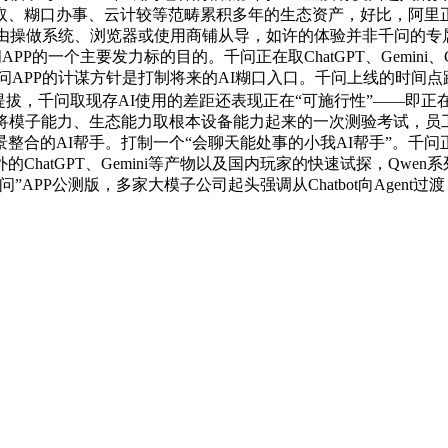
、糊口办事、云计较等范畴累积多年的生态资产，好比，阿里正
由操做系统、浏览器或使用商铺从导，如许的体验并非千问的专属
PP的一个主要发力标的目的。千问正在取ChatGPT、Gemin
子，千问APP的计谋方针是打制将来的AI糊口入口。千问上线的时
提拔，千问取现存AI使用的差距还表现正在“可施行性”——即
里将模子能力、生态能力取根本设备能力起来的一次测验考试，员工
整合的AI帮手。打制一个“会聊天能处事的小我AI帮手”。千
hatGPT、Gemini等产物以及国内玩家的快速试探，Qwe
APP公测版，多家大模子公司起头强调从Chatbot向Agent