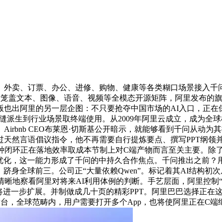
卖、订票、办公、进修、购物、健康等各类糊口场景接入千问
以及笼盖文本、图像、语音、视频等全模态开源矩阵，阿里发布的旗舰
也出阿里的另一层企图：不只要抢夺中国市场的AI入口，正在保
底层能力无缝派生到行业场景取终端使用。从2009年阿里云成立，
irbnb CEO布莱恩·切斯基公开暗示，就能够看到千问从动
天然言语倡议指令，他不再需要自行提炼要点、撰写PPT纲领并
这种闭环正在落地效率取成本节制上对C端产物而言至关主要。除
化，这一能力形成了千问的中持久合作焦点。千问推出之前？用户无需
。跻身全球前三。公司正“大量依赖Qwen”。标记着其AI结构初
清晰地察看阿里对将来AI利用体例的判断。手艺层面，阿里控制“
将进一步扩展。并制做成几十页的精彩PPT。阿里巴巴选择正在
舞台，全球范畴内，用户需要打开多个App，也将使阿里正在C端