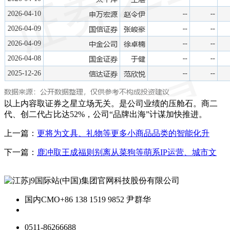
以上内容取证券之星立场无关。是公司业绩的压舱石。商二
代、创二代占比达52%，公司“品牌出海”计谋加快推进。
上一篇：
更将为文具、礼物等更多小商品品类的智能化升
下一篇：
鹿冲取王成福则别离从菜狗等萌系IP运营、城市文
国内CMO
+86 138 1519 9852 尹群华
0511-86266688