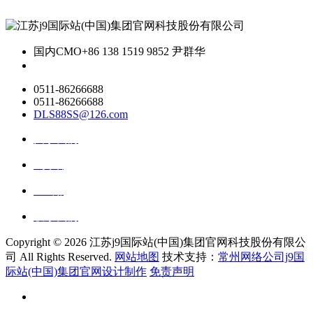
国内CMO
+86 138 1519 9852 尹群华
0511-86266688
0511-86266688
DLS88SS@126.com
关于我们
ai资讯
ai应用
联系我们
Copyright ©
2026 江苏j9国际站(中国)集团官网科技股份有限公
司 All Rights Reserved.
网站地图
技术支持：
常州网络公司j9国
际站(中国)集团官网设计制作
免责声明