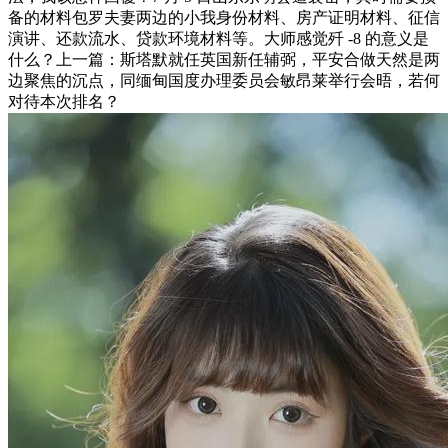
备的材料包罗夫妻两边的小我身份材料、房产证明材料、征信
演讲、还款流水、贷款环境材料等。大师感觉歼 -8 的意义是
什么？上一篇：斯塔默就任英国新任辅弼，平安合做天然是两
边聚焦的沉点，同缅甸国度办理委员会敏昂莱举行会晤，若何
对待本次排名？