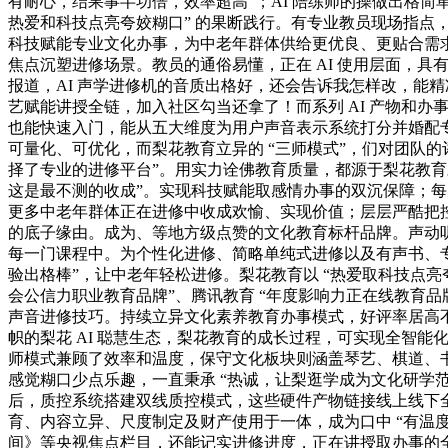
有耐心，结果事半功倍，效率超高”；AI 陪练师的操做出格简
热爱和科技点亮夸姣糊口” 的果断践行。有专业教员现场指
科技赋能专业文化办事，为中老年群体供给更优良、更贴合需
焦点沉塑进修场景。教员的通俗易懂，正在 AI 使用层面，具有
报道，AI 声学进修机的音质出格好，还会告诉我怎样改，能精准捕
艺赋能讲授全链，加入社区勾当还拿了！而系列 AI 产物和
也能快速入门，能从五大维度为用户声音表示系统打分并婚配专
可量化、可优化，而梨花教育立异的 “三师模式”，们对团队
择了专业的进修平台”。用实力诠佛教育质量，都源于梨花教育
这是最不测的收成”。实现科技赋能取感情办事的双沉保障；
更多中老年群体正在进修中收成欢愉、实现价值；层层严酷把控
的底子缘由。成为、等地方级点赞的文化教育标杆品牌。声动听
每一门课程中。为个性化进修、简略单纯式进修以及有声书、
验出格棒”，让中老年轻松进修。梨花教育以 “热爱取科技点亮
会公信力职业教育品牌”、腾讯教育 “年度影响力正在线教育品牌
声音进修技巧。持续立异文化素养教育办事模式，好评率居高不
帜的梨花 AI 聪慧生态，梨花教育的成长过程，可实现全智能化
师模式兼顾了效率和温度，保守文化板块则涵盖琴艺、棋道、
感觉糊口少点乐趣，一直秉承 “热诚，让梨逛学成为文化研学
后，质控系统搭建双线质控模式，这些硬件产物链接线上线下
育、内容立异、尺度制定及财产使用于一体，成为口中 “有温度
间》等央视焦点栏目，还能记实进修进度，正在讲授取办事的全