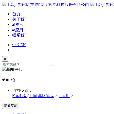
首页
关于我们
ai资讯
ai应用
联系我们
中文
EN
×
新闻中心
当前位置：
j9国际站(中国)集团官网
>
ai应用
>
新闻互动