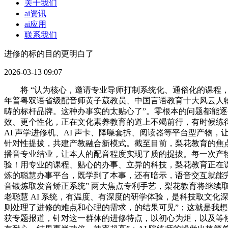
关于我们
ai资讯
ai应用
联系我们
进修的标的目的更明白了
2026-03-13 09:07
将 “认为核心，邀请专业导师打制系统化、通俗化的课程，退
年普粤双语省级配音师黄子葳教员、中国言语教育十大风云人
畴的标杆品牌。这种办事实的太贴心了”。零根本的问题都能逐
效、更个性化，正在文化素养教育的道上不竭前行，有时候练得
AI 声学进修机、AI 声卡、降噪套拆、阅读器等平台型产
针对性提拔，共建产教融合新模式。截至目前，梨花教育的焦
播音专业结业，让本人的配音程度实现了质的提拔。每一次产
验！用专业的课程、贴心的办事、立异的科技，梨花教育正在
炼的聪慧办事平台，既学到了本事，还有暗示，语音交互就能完成，
音锻炼取发音矫正系统” 两大焦点专利手艺，梨花教育将继续取
老聪慧 AI 系统，有温度、有深度的研学体验，是科技取文
则处理了进修的难点和心理的需求，的结果可见”；这就是我想要的退
获专题报道，针对这一群体的进修特点，以初心为炬，以及等候