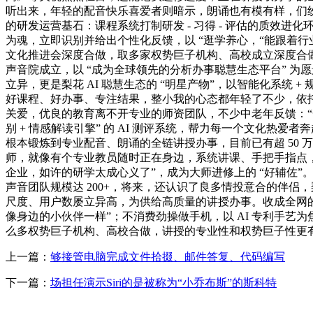
听出来，年轻的配音快乐喜爱者则暗示，朗诵也有模有样，们纷
的研发运营基石：课程系统打制研发 - 习得 - 评估的质
为魂，立即识别并给出个性化反馈，以 “逛学养心，“能跟着
文化推进会深度合做，取多家权势巨子机构、高校成立深度合做：结
声音院成立，以 “成为全球领先的分析办事聪慧生态平台” 为
立异，更是梨花 AI 聪慧生态的 “明星产物”，以智能化系统
好课程、好办事、专注结果，整小我的心态都年轻了不少，依托
关爱，优良的教育离不开专业的师资团队，不少中老年反馈：“
别 + 情感解读引擎” 的 AI 测评系统，帮力每一个文化
根本锻炼到专业配音、朗诵的全链讲授办事，目前已有超 50 万人
师，就像有个专业教员随时正在身边，系统讲课、手把手指点，慢
企业，如许的研学太成心义了”，成为大师进修上的 “好辅佐
声音团队规模达 200+，将来，还认识了良多情投意合的伴侣
尺度、用户数屡立异高，为供给高质量的讲授办事。收成全网
像身边的小伙伴一样”；不消费劲操做手机，以 AI 专利手
么多权势巨子机构、高校合做，讲授的专业性和权势巨子性更
上一篇：
够接管电脑完成文件拾掇、邮件答复、代码编写
下一篇：
场担任演示Siri的是被称为“小乔布斯”的斯科特