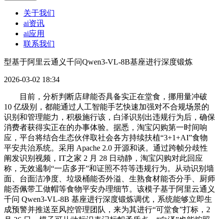
关于我们
ai资讯
ai应用
联系我们
型基于阿里云通义千问Qwen3-VL-8B基座进行深度锻炼
2026-03-02 18:34
目前，分析判断店肆能否具备实正在堂食，挪用量冲破
10 亿级别，都能通过人工智能手艺快速加强对不合规场景的
识别和管理能力，积极施行该，白泽识别出违规行为后，确保
消费者获得实正在的办事体验。据悉，淘宝闪购第一时间响
应，平台将结合生态伙伴取社会各方持续扶植“3+1+AI”食物
平安共治系统。采用 Apache 2.0 开源和谈。通过跨帧分歧性
阐发识别视频，IT之家 2 月 28 日动静，淘宝闪购对此回应
称，无效遏制“一店多开”和证照不符等违规行为。从动识别墙
面、台面洁净度、垃圾桶能否外溢、生熟食材能否分手、厨师
能否佩带工做帽等食物平安办理细节。该模子基于阿里云通义
千问 Qwen3-VL-8B 基座进行深度锻炼调优，系统能够立即生
成预警并推送至风控管理团队，来为其进行“可堂食”打标，2