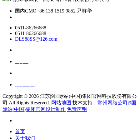
国内CMO
+86 138 1519 9852 尹群华
0511-86266688
0511-86266688
DLS88SS@126.com
关于我们
ai资讯
ai应用
联系我们
Copyright ©
2026 江苏j9国际站(中国)集团官网科技股份有限公
司 All Rights Reserved.
网站地图
技术支持：
常州网络公司j9国
际站(中国)集团官网设计制作
免责声明
首页
关于我们