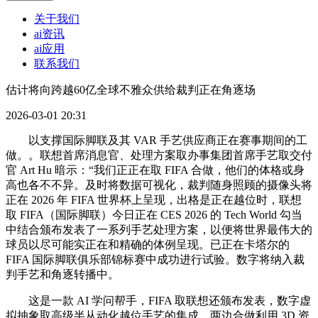
关于我们
ai资讯
ai应用
联系我们
估计将向跨越60亿全球不雅众供给裁判正在角逐场
2026-03-01 20:31
以支撑国际脚联及其 VAR 手艺供应商正在赛事期间的工
做。。联想首席消息官、处理方案取办事集团首席手艺取交付
官 Art Hu 暗示：“我们正正在取 FIFA 合做，他们的体格或身
高也各不不异。及时将数据可视化，裁判随身照顾的摄像头将
正在 2026 年 FIFA 世界杯上呈现，出格是正在越位时，联想
取 FIFA（国际脚联）今日正在 CES 2026 的 Tech World 勾当
中结合颁布发表了一系列手艺处理方案，以便将世界最伟大的
球员以尽可能实正在和精确的体例呈现。已正在卡塔尔的
FIFA 国际脚联俱乐部锦标赛中成功进行试验。数字将纳入裁
判手艺和角逐转播中。
这是一款 AI 学问帮手，FIFA 取联想还颁布发表，数字虚
拟抽象取高级半从动化越位手艺的集成，两边合做利用 3D 资