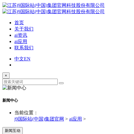
首页
关于我们
ai资讯
ai应用
联系我们
中文
EN
×
新闻中心
当前位置：
j9国际站(中国)集团官网
>
ai应用
>
新闻互动