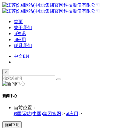
首页
关于我们
ai资讯
ai应用
联系我们
中文
EN
×
新闻中心
当前位置：
j9国际站(中国)集团官网
>
ai应用
>
新闻互动