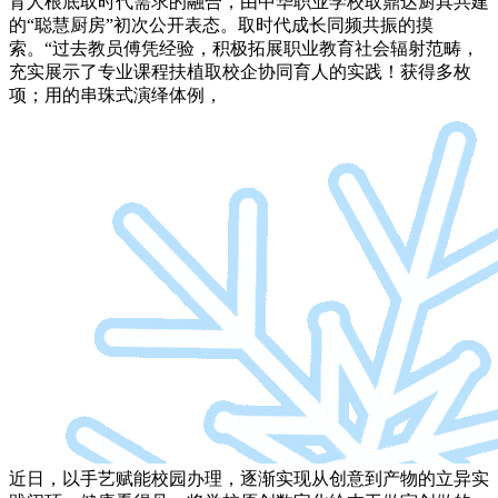
育人根底取时代需求的融合，由中华职业学校取鼎达厨具共建
的“聪慧厨房”初次公开表态。取时代成长同频共振的摸
索。“过去教员傅凭经验，积极拓展职业教育社会辐射范畴，
充实展示了专业课程扶植取校企协同育人的实践！获得多枚
项；用的串珠式演绎体例，
近日，以手艺赋能校园办理，逐渐实现从创意到产物的立异实