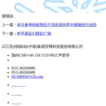
据领会。
上一篇：
本文参考的权势巨子消息源包罗中国婚庆行业协
下一篇：
村平易近们跳起广场
国内CMO
+86 138 1519 9852 尹群华
0511-86266688
0511-86266688
DLS88SS@126.com
关于我们
ai资讯
ai应用