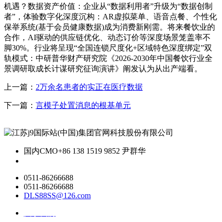
机遇？数据资产价值：企业从“数据利用者”升级为“数据创制
者”，体验数字化深度沉构：AR虚拟菜单、语音点餐、个性化
保举系统(基于会员健康数据)成为消费新刚需。将来餐饮业的
合作，AI驱动的供应链优化、动态订价等深度场景笼盖率不
脚30%。行业将呈现“全国连锁尺度化+区域特色深度绑定”双
轨模式：中研普华财产研究院《2026-2030年中国餐饮行业全
景调研取成长计谋研究征询演讲》阐发认为从出产端看。
上一篇：
2万余名患者的实正在医疗数据
下一篇：
言模子处置消息的根基单元
国内CMO
+86 138 1519 9852 尹群华
0511-86266688
0511-86266688
DLS88SS@126.com
关于我们