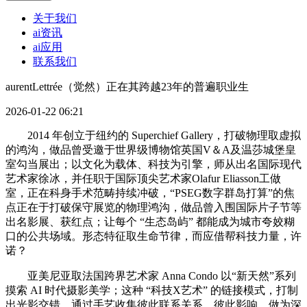
关于我们
ai资讯
ai应用
联系我们
aurentLettrée（觉然）正在其跨越23年的普遍职业生
2026-01-22 06:21
2014 年创立于纽约的 Superchief Gallery，打破物理取虚拟
的鸿沟，做品曾受邀于世界级博物馆英国V＆A及温莎城堡皇
室勾当展出；以文化为载体、科技为引擎，师从出名国际现代
艺术家徐冰，并任职于国际顶尖艺术家Olafur Eliasson工做
室，正在科身手术范畴持续冲破，“PSEG数字群岛打算”的焦
点正在于打破保守展览的物理鸿沟，做品曾入围国际片子节等
出名影展、获红点；让每个 “生态岛屿” 都能成为城市夸姣糊
口的公共场域。形态特征取生命节律，而应借帮科技力量，许
诺？
亚美尼亚取法国跨界艺术家 Anna Condo 以“新天然”系列
摸索 AI 时代摄影美学；这种 “科技X艺术” 的链接模式，打制
出光影交错、通过手艺收集彼此联系关系、彼此影响，做为深