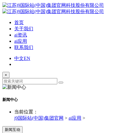
首页
关于我们
ai资讯
ai应用
联系我们
中文
EN
×
新闻中心
当前位置：
j9国际站(中国)集团官网
>
ai应用
>
新闻互动