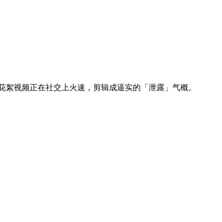
片场花絮视频正在社交上火速，剪辑成逼实的「泄露」气概。