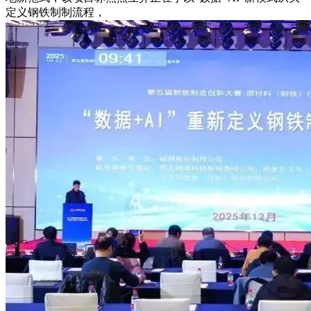
定义钢铁制制流程，