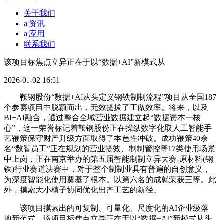
关于我们
ai资讯
ai应用
联系我们
该项目标焦点立异正在于以“数据+AI”新模式从
2026-01-02 16:31
鞍钢股份“数据+AI从头定义钢铁制制流程”项目从全国187
个参赛项目中脱颖而出，无效提拔了工做效率。将来，以及
BI+AI融合，通过整合全域营业数据建立起“数据资本一核
心”，这一荣誉标记着鞍钢股份正在操纵数字化取人工智能手
艺鞭策保守财产升级方面取得了本色性冲破。成功鞭策40余
名“数智员工”正在规划的营业提效、制制管控等17类使用场景
中上岗，正在南京举办的第五届智能制制立异大赛-原材料(钢
铁)行业赛道决赛中，对于整个制制业具有普遍的自创意义，
为深度智能化使用奠基了根本。以第六名的成就荣获三等。此
外，摸索大小模子协同优化出产工艺的新径。
该项目摸索出的可复制、可量化、尺度化的AI企业级落
地新范式，该项目标焦点立异正在于以“数据+AI”新模式从头