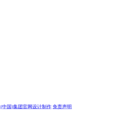
站(中国)集团官网设计制作
免责声明